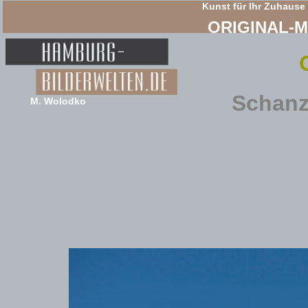
Kunst für Ihr Zuhause
ORIGINAL-
Schanz
M. Wolodko