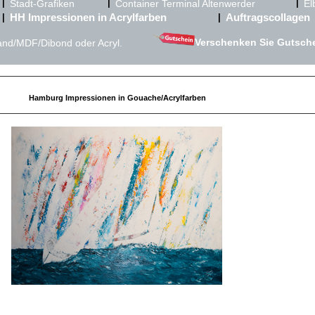
|
|
|
Stadt-Grafiken
Container Terminal Altenwerder
El
HH Impressionen in Acrylfarben
Auftragscollagen
|
|
Verschenken Sie Gutschein
nd/MDF/Dibond oder Acryl.
Hamburg Impressionen in Gouache/Acrylfarben