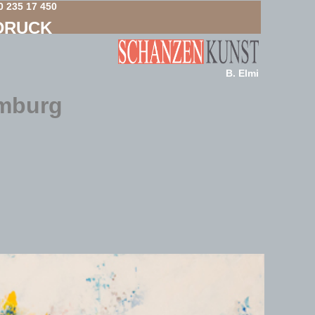
0 235 17 450
DRUCK
B. Elmi
amburg