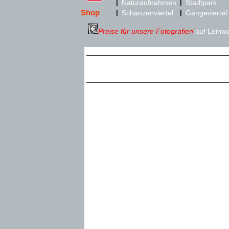
|
|
Naturaufnahmen
Stadtpark
Shop
|
Schanzenviertel
|
Gängeviertel
Preise für unsere Fotografien
auf Leinwa