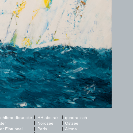
|
|
ehlbrandbruecke
HH abstrakt
quadratisch
|
|
ster
Nordsee
Ostsee
|
|
ter Elbtunnel
Paris
Altona