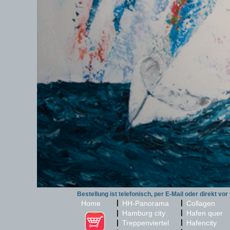
Bestellung ist telefonisch, per E-Mail oder direkt vor
|
|
Home
HH-Panorama
Collagen
|
|
Hamburg city
Hafen quer
|
|
Treppenviertel
Hafencity