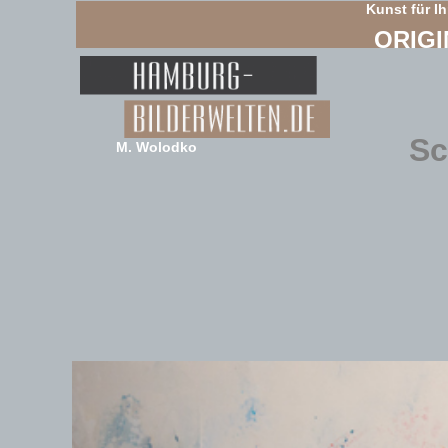
Kunst für I
ORIGI
Sc
M. Wolodko