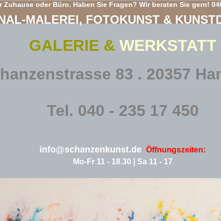
hr Zuhause oder Büro. Haben Sie Fragen? Wir beraten Sie gern! 04
NAL-MALEREI, FOTOKUNST & KUNST
GALERIE &
WERKSTATT
hanzenstrasse 83 . 20357 H
Tel. 040 - 235 17 450
info@schanzenkunst.de
Öffnungszeiten:
Mo-Fr 11 - 18.30 | Sa 11 - 17