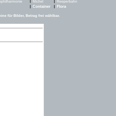
|
bphilharmonie
Michel
|
Reeperbahn
Container
Flora
|
|
e für Bilder, Betrag frei wählbar.