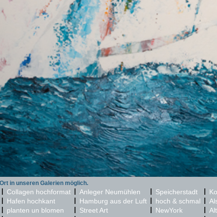
 Ort in unseren Galerien möglich.
|
|
|
|
Collagen hochformat
Anleger Neumühlen
Speicherstadt
Ko
|
|
|
|
Hafen hochkant
Hamburg aus der Luft
hoch & schmal
Al
|
|
|
|
planten un blomen
Street Art
NewYork
Al