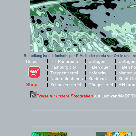
Bestellung ist telefonisch, per E-Mail oder direkt vor Ort in unser
|
|
|
Home
HH-Panorama
Collagen
Collagen
|
|
|
Hamburg city
Hafen quer
Hafen ho
|
|
|
Treppenviertel
Hafencity
planten 
|
|
|
Naturaufnahmen
Stadtpark
Stadt-Gr
Shop
HH Impr
|
Schanzenviertel
|
Gängeviertel
|
Preise für unsere Fotografien
auf Leinwand/MDF/Dib