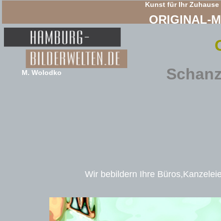
Kunst für Ihr Zuhause
ORIGINAL-
Schanz
M. Wolodko
Wir bebildern Ihre Büros,Kanzeleie