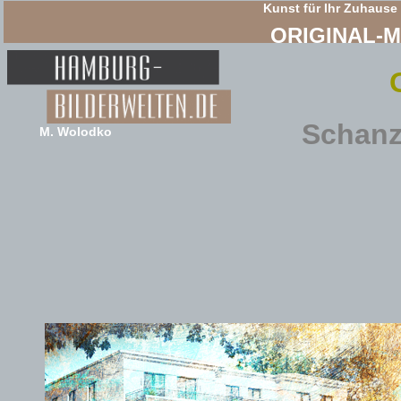
Kunst für Ihr Zuhause
ORIGINAL-
Schanz
M. Wolodko