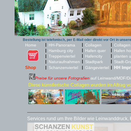
Bestellung ist telefonisch, per E-Mail oder direkt vor Ort in unser
|
|
|
Home
HH-Panorama
Collagen
Collagen
|
|
|
Hamburg city
Hafen quer
Hafen ho
|
|
|
Treppenviertel
Hafencity
planten 
|
|
|
Naturaufnahmen
Stadtpark
Stadt-Gr
Shop
HH Impr
|
Schanzenviertel
|
Gängeviertel
|
Preise für unsere Fotografien
auf Leinwand/MDF/Dib
Diese künstlerische Collagen wurden im Aftrag vo
Services rund um Ihre Bilder wie Leinwanddruck